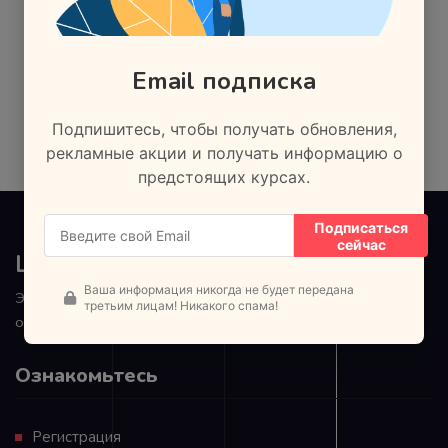
Email подписка
Регистрация
Подпишитесь, чтобы получать обновления,
рекламные акции и получать информацию о
предстоящих курсах.
Подписаться
сейчас
Land Lead
Ваша информация никогда не будет передана
Этому не обучают в школах и институтах. Наш подход к
третьим лицам! Никакого спама!
обучению основан на практической направленности.
Ознакомьтесь
Регистрация