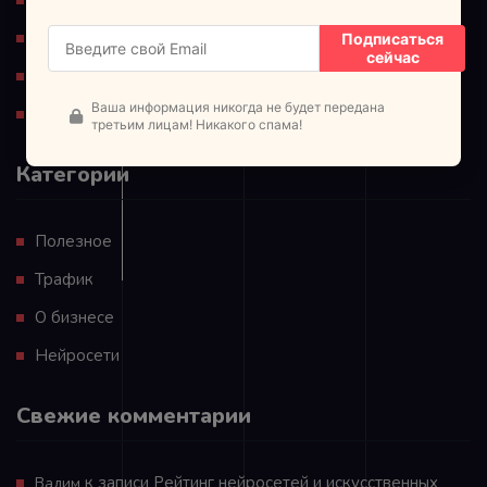
Для партнеров
Подписаться
сейчас
Обучающие материалы
Ваша информация никогда не будет передана
Политика конфиденциальности
третьим лицам! Никакого спама!
Категории
Полезное
Трафик
О бизнесе
Нейросети
Свежие комментарии
к записи
Рейтинг нейросетей и искусственных
Вадим