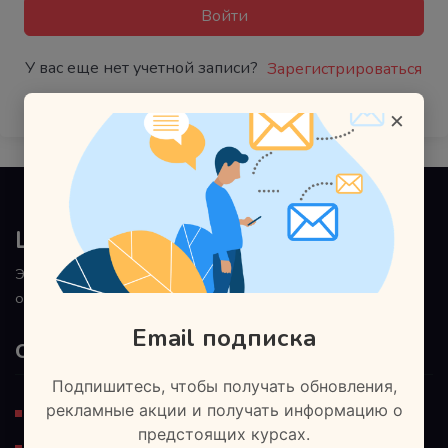
Войти
У вас еще нет учетной записи?
Зарегистрироваться
×
Land Lead
Этому не обучают в школах и институтах. Наш подход к
обучению основан на практической направленности.
Email подписка
Ознакомьтесь
Подпишитесь, чтобы получать обновления,
рекламные акции и получать информацию о
Регистрация
предстоящих курсах.
Блог