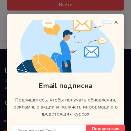
Войти
У вас еще нет учетной записи?
Зарегистрироваться
×
Land Lead
Этому не обучают в школах и институтах. Наш подход к
Email подписка
обучению основан на практической направленности.
Подпишитесь, чтобы получать обновления,
Ознакомьтесь
рекламные акции и получать информацию о
предстоящих курсах.
Регистрация
Подписаться
Блог