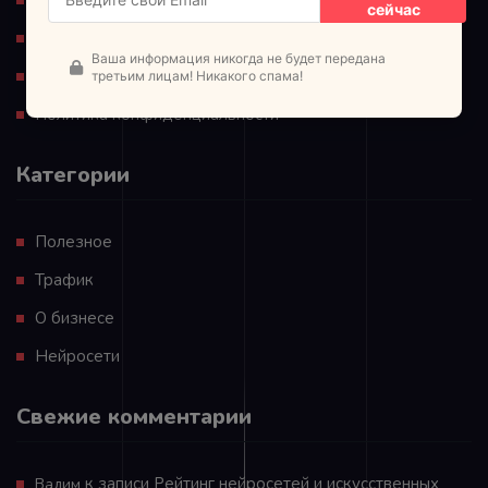
сейчас
Для партнеров
Ваша информация никогда не будет передана
Обучающие материалы
третьим лицам! Никакого спама!
Политика конфиденциальности
Категории
Полезное
Трафик
О бизнесе
Нейросети
Свежие комментарии
к записи
Рейтинг нейросетей и искусственных
Вадим