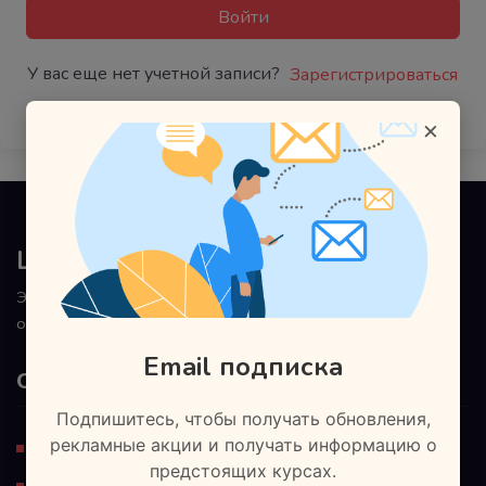
Войти
У вас еще нет учетной записи?
Зарегистрироваться
×
Land Lead
Этому не обучают в школах и институтах. Наш подход к
обучению основан на практической направленности.
Email подписка
Ознакомьтесь
Подпишитесь, чтобы получать обновления,
рекламные акции и получать информацию о
Регистрация
предстоящих курсах.
Блог