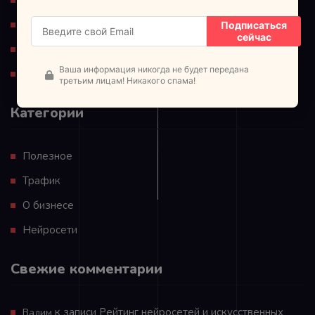
Для партнеров
Подписаться
сейчас
Обучающие материалы
Ваша информация никогда не будет передана
Политика конфиденциальности
третьим лицам! Никакого спама!
Категории
Полезное
Трафик
О бизнесе
Нейросети
Свежие комментарии
к записи
Рейтинг нейросетей и искусственных
Вадим