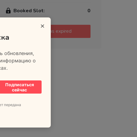
Booked Slot:
0
×
This event has expired
ска
ь обновления,
 информацию о
ах.
Подписаться
сейчас
ет передана