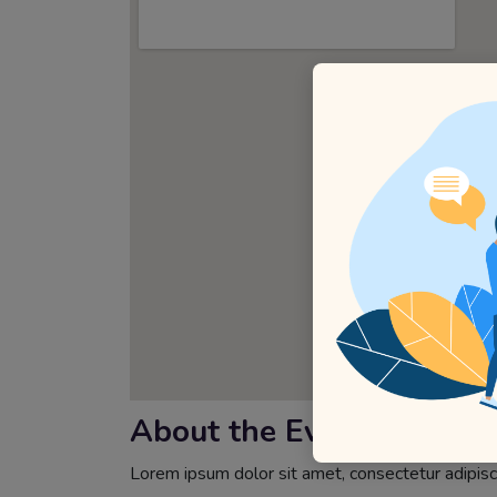
About the Event
Lorem ipsum dolor sit amet, consectetur adipisci