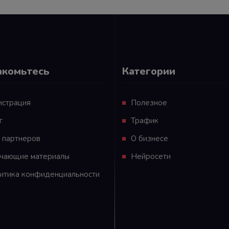
акомьтесь
Категории
истрация
Полезное
г
Трафик
 партнеров
О бизнесе
чающие материалы
Нейросети
итика конфиденциальности