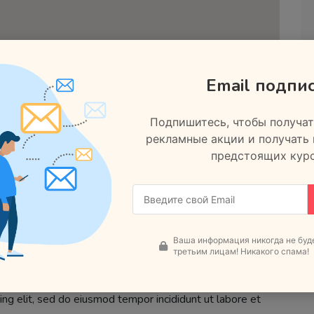
Email подпи
Подпишитесь, чтобы получат
рекламные акции и получать
предстоящих курс
Ваша информация никогда не буд
третьим лицам! Никакого спама!
ng elit, sed do eiusmod tempor incididunt ut labore et