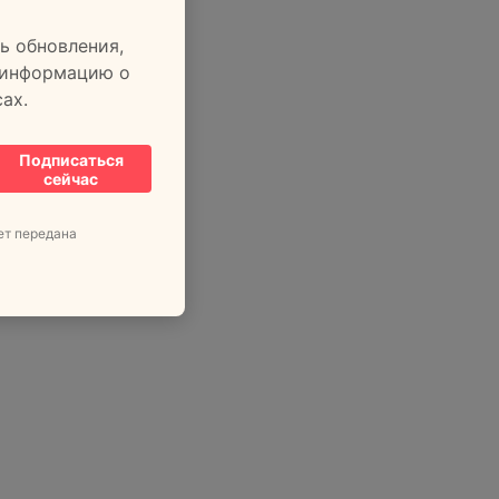
ь обновления,
 информацию о
ах.
Подписаться
сейчас
ет передана