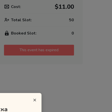
$11.00
Cost:
Total Slot:
50
Booked Slot:
0
This event has expired
×
ска