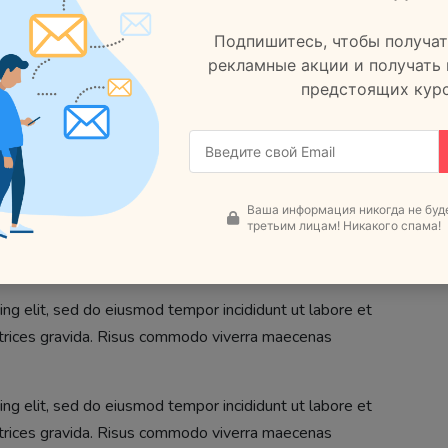
Подпишитесь, чтобы получат
рекламные акции и получать
ng elit, sed do eiusmod tempor incididunt ut labore et
предстоящих курс
ltrices gravida. Risus commodo viverra maecenas
ng elit, sed do eiusmod tempor incididunt ut labore et
ltrices gravida. Risus commodo viverra maecenas
Ваша информация никогда не буд
третьим лицам! Никакого спама!
ng elit, sed do eiusmod tempor incididunt ut labore et
ltrices gravida. Risus commodo viverra maecenas
ng elit, sed do eiusmod tempor incididunt ut labore et
ltrices gravida. Risus commodo viverra maecenas