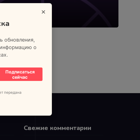
×
ска
ь обновления,
 информацию о
ах.
Подписаться
сейчас
ет передана
Свежие комментарии