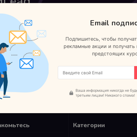
dLead
нные курсы
•
2
Завершенные курсы
Email подпи
Подпишитесь, чтобы получат
афия
рекламные акции и получать
предстоящих курс
биографии пустые
Ваша информация никогда не буд
третьим лицам! Никакого спама!
акомьтесь
Категории