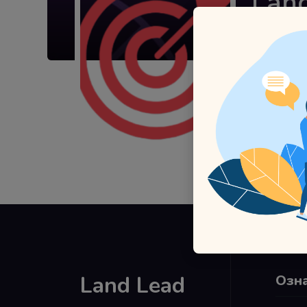
Lan
7
Зачисле
Биогр
Данные 
Land Lead
Озн