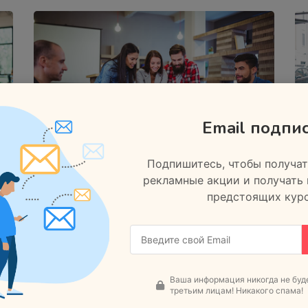
Email подпи
14.05.2020
Подпишитесь, чтобы получат
рекламные акции и получать
International Conference
предстоящих курс
on Education and
Pedagogy
Athens, Greece
Ваша информация никогда не буд
третьим лицам! Никакого спама!