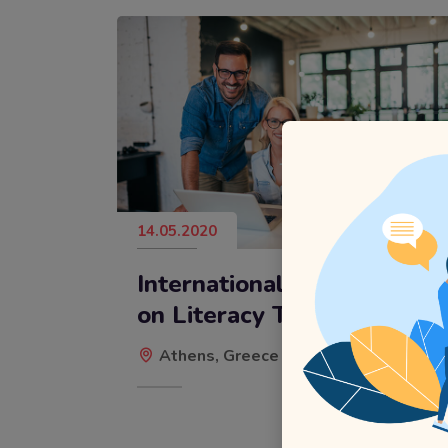
14.05.2020
International Conference
on Literacy Teaching
Athens, Greece