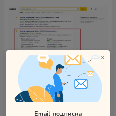
×
Пожалуй, сегодня почти не осталось отраслей, для
которых Яндекс не создал свои отдельные сервисы.
Нужна квартира? Есть Яндекс.Недвижимость. Нужен
мастер по ремонту холодильников? Идем на
Яндекс.Услуги. Планируете поездку на море?
Переходите на Яндекс.Путешествия.
Сегодня Яндекс насчитывает около сотни собственных
Email подписка
сервисов разной направленности. Все их можно