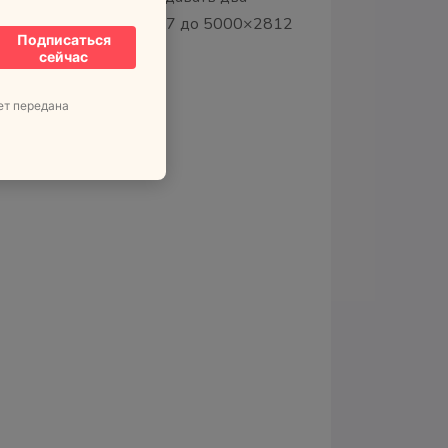
форматной (от 1080×607 до 5000×2812
Подписаться
сейчас
ет передана