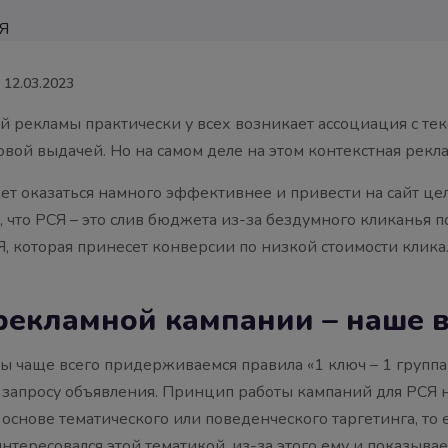
12.03.2023
й рекламы практически у всех возникает ассоциация с те
вой выдачей. Но на самом деле на этом контекстная рекла
ет оказаться намного эффективнее и привести на сайт це
м, что РСЯ – это слив бюджета из-за бездумного кликанья 
, которая принесет конверсии по низкой стоимости клика
 рекламной кампании – наше в
чаще всего придерживаемся правила «1 ключ – 1 группа 
запросу объявления. Принцип работы кампаний для РСЯ 
основе тематического или поведенческого таргетинга, то е
интересовался этой тематикой, из-за этого ему и показыв