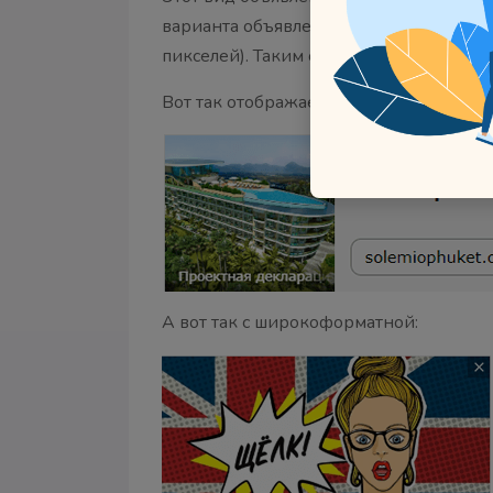
варианта объявлений: со стандартной
пикселей). Таким образом, ваша реклам
Вот так отображается объявление со с
А вот так с широкоформатной: