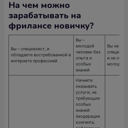
На чем можно
зарабатывать на
фрилансе новичку?
Вы –
молодой
Вы не обл
Вы – специалист, и
человек без
специаль
обладаете востребованной в
опыта и
и не отно
интернете профессией
особых
молодеж
знаний
Начните
оказывать
услуги, не
требующие
особых
знаний
(модерация
контента,