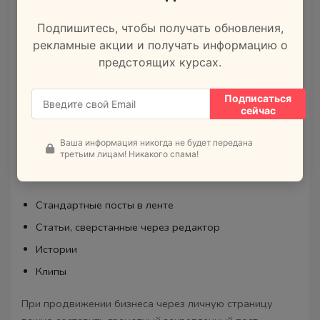
поговорим особенно подробно.
Подпишитесь, чтобы получать обновления,
Что писать: какой
рекламные акции и получать информацию о
предстоящих курсах.
контент нужен для
продвижения личной
Подписаться
сейчас
страницы ВКонтакте
Ваша информация никогда не будет передана
В плане инструментария здесь доступны все те же
третьим лицам! Никакого спама!
форматы:
Стандартные посты в ленте
Статьи, сверстанные через редактор
Истории
Клипы
При продвижении бизнеса через личную страницу