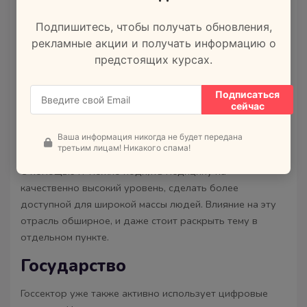
транспорта.
Подпишитесь, чтобы получать обновления,
Платформы онлайн-бронирования билетов.
рекламные акции и получать информацию о
предстоящих курсах.
Здравоохранение
Подписаться
Цифровые решения используют для улучшения
сейчас
медицинской помощи, эффективной работы клиник,
создания удобной коммуникации между врачами и
Ваша информация никогда не будет передана
пациентами.
третьим лицам! Никакого спама!
С помощью IT можно поднять медицину на
качественно высокий уровень, сделать более
доступной для широкой массы людей. Влияние на эту
отрасль обширное, и даже стоит раскрыть тему в
отдельном пункте.
Государство
Госсектор уже также активно использует цифровые