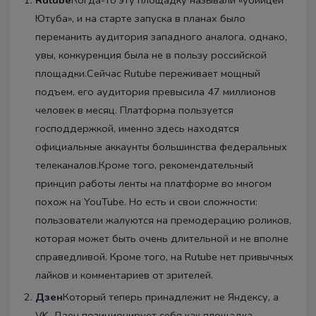
Rutube
Когда-то эту площадку называли «убийцей
Ютуба», и на старте запуска в планах было
переманить аудитория западного аналога, однако,
увы, конкуренция была не в пользу российской
площадки.Сейчас Rutube переживает мощный
подъем, его аудитория превысила 47 миллионов
человек в месяц. Платформа пользуется
господдержкой, именно здесь находятся
официальные аккаунты большинства федеральных
телеканалов.Кроме того, рекомендательный
принцип работы ленты на платформе во многом
похож на YouTube. Но есть и свои сложности:
пользователи жалуются на премодерацию роликов,
которая может быть очень длительной и не вполне
справедливой. Кроме того, на Rutube нет привычных
лайков и комментариев от зрителей.
Дзен
Который теперь принадлежит не Яндексу, а
VK. Дзен позиционирует себя как площадка