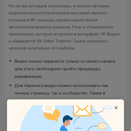
Но когда ситуация изменилась, и многим авторам
видеоконтента потребовался массовый перенос
роликов в ВК, команда презентовала более
автоматизированное решение. Речь о специальном
приложении, которое встроено в интерфейс VK Видео
и называется VK Video Transfer. Сразу несколько
нюансов касательно его работы:
Видео можно перенести только со своего канала,
для этого необходимо пройти процедуру
верификации.
Для переноса видео можно использовать как
личную страницу, так и сообщество. Также в
процессе переноса можно создать новый паблик
×
под эту задачу.
Можно переносить как отдельные ролики, так и
целые плейлисты. Есть также возможность