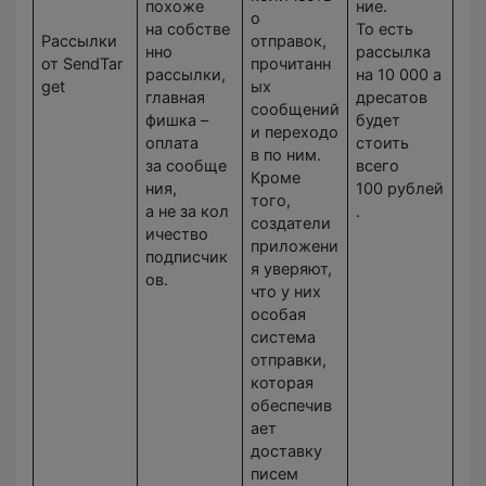
похоже
ние.
о
на собстве
То есть
Рассылки
отправок,
нно
рассылка
от SendTar
прочитанн
рассылки,
на 10 000 а
get
ых
главная
дресатов
сообщений
фишка –
будет
и переходо
оплата
стоить
в по ним.
за сообще
всего
Кроме
ния,
100 рублей
того,
а не за кол
.
создатели
ичество
приложени
подписчик
я уверяют,
ов.
что у них
особая
система
отправки,
которая
обеспечив
ает
доставку
писем