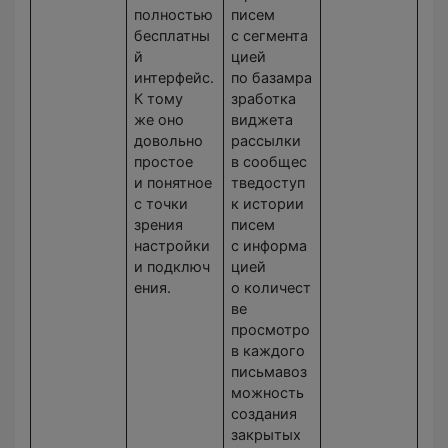
полностью
писем
бесплатны
с сегмента
й
цией
интерфейс.
по базамра
К тому
зработка
же оно
виджета
довольно
рассылки
простое
в сообщес
и понятное
тведоступ
с точки
к истории
зрения
писем
настройки
с информа
и подключ
цией
ения.
о количест
ве
просмотро
в каждого
письмавоз
можность
создания
закрытых