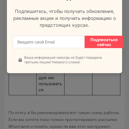
Поэтому,
Подпишитесь, чтобы получать обновления,
несмотря
на его
рекламные акции и получать информацию о
наличие
предстоящих курсах.
в списке
приложени
Подписаться
й
сейчас
для создан
ия
Ваша информация никогда не будет передана
рассылок,
третьим лицам! Никакого спама!
я
не рекомен
дую им
пользовать
ся.
По итогу я бы рекомендовала вот такую схему работы.
Если вы хотите пока только протестировать рассылки
ВКонтакте и понять, нужен ли вам этот инструмент,