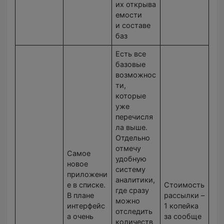
их открыва
емости
и составе
баз
Есть все
базовые
возможнос
ти,
которые
уже
перечисля
ла выше.
Отдельно
отмечу
Самое
удобную
новое
систему
приложени
аналитики,
е в списке.
Стоимость
где сразу
В плане
рассылки –
можно
интерфейс
1 копейка
отследить
а очень
за сообще
количеств