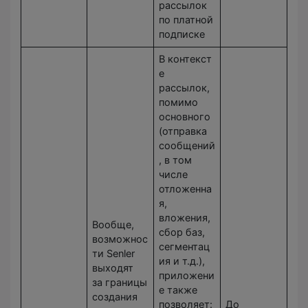
рассылок
по платной
подписке
В контекст
е
рассылок,
помимо
основного
(отправка
сообщений
, в том
числе
отложенна
я,
вложения,
Вообще,
сбор баз,
возможнос
сегментац
ти Senler
ия и т.д.),
выходят
приложени
за границы
е также
создания
позволяет:
До