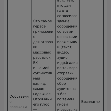
в ЛС тем,
кто дал
на это
согласиесо
Это самое
здание
первое
сообщений
приложени
со всеми
е
основными
для отправ
вложениям
ки
и (текст,
массовых
видео,
рассылок
аудио
ВК
и др.)налич
и, на мой
ие таймера
субъектив
отправки
ный
сообщений
взгляд,
сбор
самое
аудиторны
надежное.
х баз
Собственн
Огромный
по темам
о
Бесплатно
его плюс
писем
рассылки
—
и рассылка