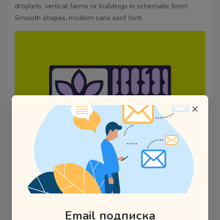
droplets, vertical farms or buildings in schematic form.
Smooth shapes, modern sans serif font.
×
Email подписка