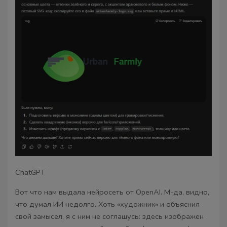
ChatGPT
Вот что нам выдала нейросеть от OpenAI. М-да, видно,
что думал ИИ недолго. Хоть «художник» и объяснил
свой замысел, я с ним не соглашусь: здесь изображен