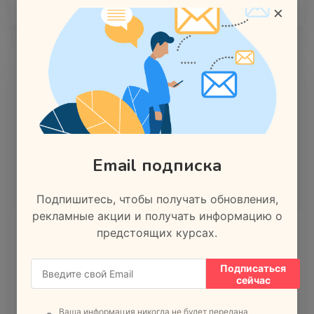
×
Email подписка
Подпишитесь, чтобы получать обновления,
рекламные акции и получать информацию о
предстоящих курсах.
Локальное SEO в Яндексе:
продвижения в регионах
Подписаться
в 2025 году
сейчас
В современном цифровом мире локальное SEO
Ваша информация никогда не будет передана